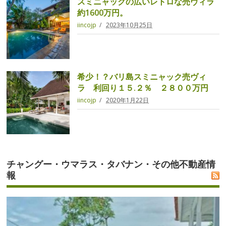
スミニャックの広いレトロな売ヴィラ
約1600万円。
iincojp
2023年10月25日
希少！？バリ島スミニャック売ヴィ
ラ 利回り１５.２％ ２８００万円
iincojp
2020年1月22日
チャングー・ウマラス・タバナン・その他不動産情
報