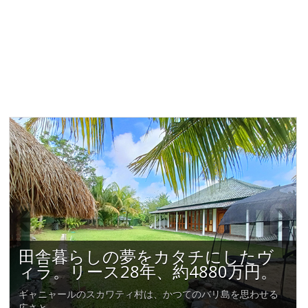
バリ島不動産倶楽部
バリ島海外不動産投資のバリ島不動産倶楽部は、バリ島で不動産を買いた
い方、バリ島で海外投資をしたい方、バリ島でビジネスをしたい方をサポ
ートしています。ヴィラや一軒家の賃貸物件や、土地・建物の売買物件情
報、リタイアメント向けの移住のご相談など、お気軽にお問い合わせくだ
さい。
田舎暮らしの夢をカタチにしたヴ
ィラ。リース28年、約4880万円。
ギャニャールのスカワティ村は、かつてのバリ島を思わせる
広さと…