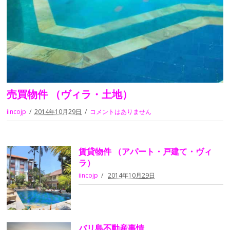
売買物件 （ヴィラ・土地）
iincojp
2014年10月29日
コメントはありません
賃貸物件 （アパート・戸建て・ヴィ
ラ）
iincojp
2014年10月29日
バリ島不動産事情