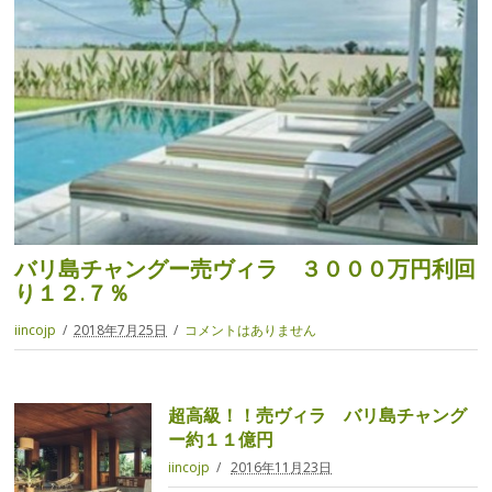
バリ島チャングー売ヴィラ ３０００万円利回
り１２.７％
iincojp
2018年7月25日
コメントはありません
超高級！！売ヴィラ バリ島チャング
ー約１１億円
iincojp
2016年11月23日