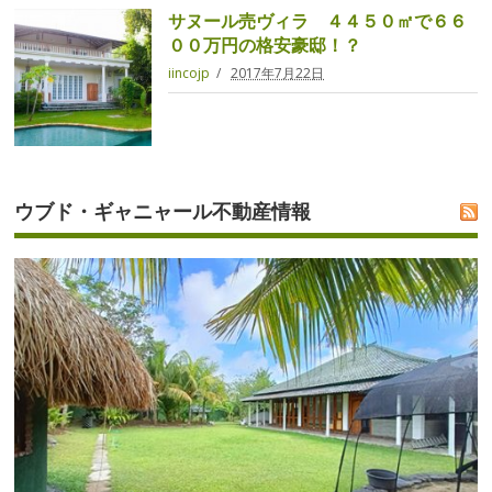
サヌール売ヴィラ ４４５０㎡で６６
００万円の格安豪邸！？
iincojp
2017年7月22日
ウブド・ギャニャール不動産情報