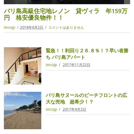
バリ島高級住宅地レノン 貸ヴィラ 年159万
円 格安優良物件！！
iincojp
2018年6月2日
コメントはありません
緊急！！利回り２６.８％！？早い者勝
ち バリ島アパート
iincojp
2017年11月22日
バリ島サヌールのビーチフロントの広
大な売地 超希少！？
iincojp
2017年9月2日