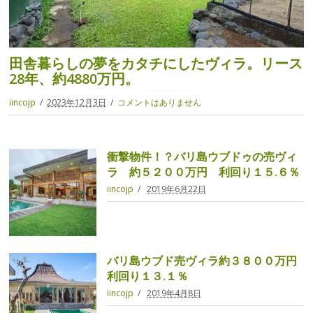
田舎暮らしの夢をカタチにしたヴィラ。リース
28年、約4880万円。
iincojp
2023年12月3日
コメントはありません
衝撃物件！？バリ島ウブドゥの売ヴィ
ラ 約５２００万円 利回り１５.６％
iincojp
2019年6月22日
バリ島ウブド売ヴィラ約３８００万円
利回り１３.１％
iincojp
2019年4月8日