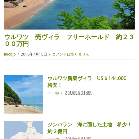
ウルワツ 売ヴィラ フリーホールド 約２３
００万円
iincojp
2016年7月15日
コメントはありません
ウルワツ新築ヴィラ US＄144,000
格安！
iincojp
2016年6月14日
ジンバラン 海に面した土地 希少！
約２億円
iincojp
2016年6月10日